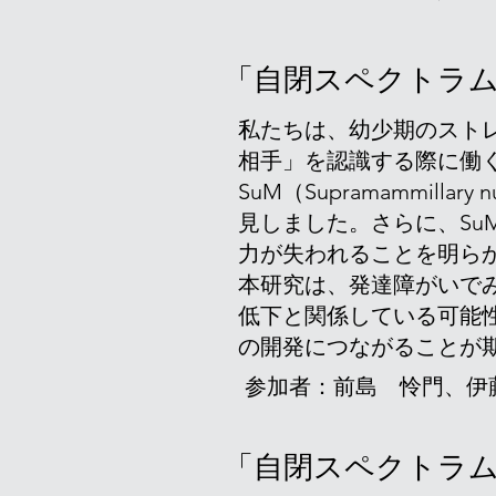
「自閉スペクトラム症
私たちは、幼少期のスト
相手」を認識する際に働
SuM（Supramammil
見しました。さらに、S
力が失われることを明ら
本研究は、発達障がいで
低下と関係している可能
の開発につながることが
​参加者：前島 怜門、
「
自閉スペクトラ