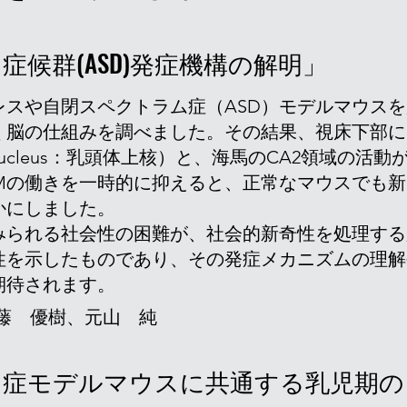
候群(ASD)発症機構の解明」
レスや自閉スペクトラム症（ASD）モデルマウス
く脳の仕組みを調べました。その結果、視床下部に
lary nucleus：乳頭体上核）と、海馬のCA2領域
uMの働きを一時的に抑えると、正常なマウスでも
かにしました。
みられる社会性の困難が、社会的新奇性を処理する
性を示したものであり、その発症メカニズムの理解
期待されます。
伊藤 優樹、元山 純
ム症モデルマウスに共通する乳児期の