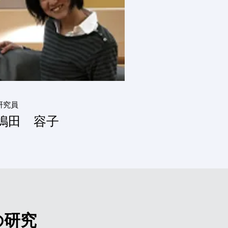
研究員
​嶋田 容子
の研究