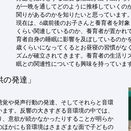
が一晩を通してどのように推移していくの
関りがあるのかを知りたいと思っています
現在は、6歳前後のお子さんと養育者を対
くらい関連しているのか、養育者が置かれ
育者自身の睡眠に影響を及ぼしているのか
歳くらいになってくるとお昼寝の習慣がな
ズムが確立されてきます。養育者の生活リ
眠との関連性についても興味を持っていま
供の発達」
聴覚や発声行動の発達、そしてそれらと音環
います。反響の大きすぎる音環境の中では、
り、意欲が続かなかったりすることが明らか
のほかにも音環境はさまざまな面で子どもの